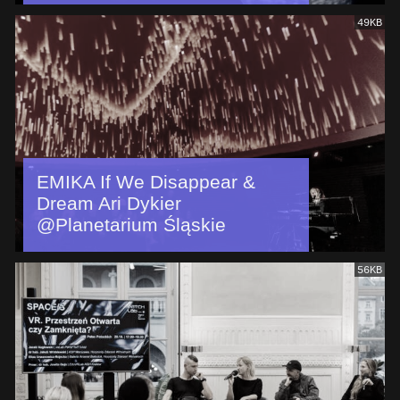
49KB
EMIKA If We Disappear &
Dream Ari Dykier
@Planetarium Śląskie
56KB