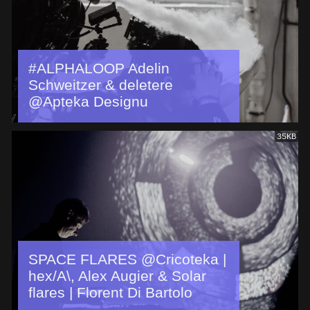
#ALPHALOOP Adelin
Schweitzer & deletere
@Apteka Designu
35KB
SPACE FLARES @Cricoteka |
hex/A\, Alex Augier & Solar
flares | Florent Di Bartolo