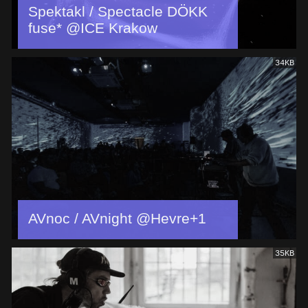
Spektakl / Spectacle DÖKK
fuse* @ICE Krakow
34KB
AVnoc / AVnight @Hevre+1
35KB