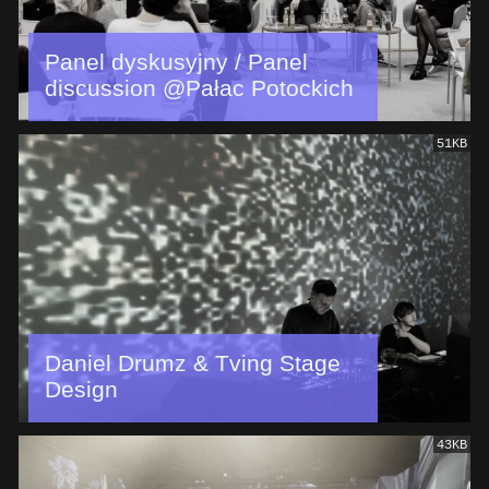
Panel dyskusyjny / Panel
discussion @Pałac Potockich
51KB
Daniel Drumz & Tving Stage
Design
43KB