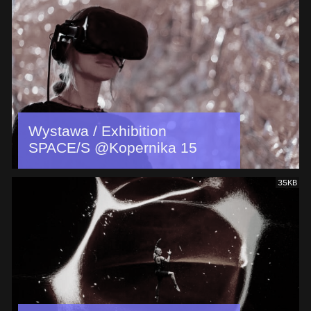
Wystawa / Exhibition
SPACE/S @Kopernika 15
35KB