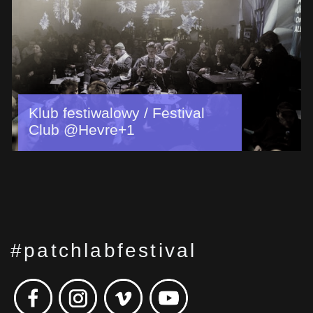
Klub festiwalowy / Festival
Club @Hevre+1
#patchlabfestival