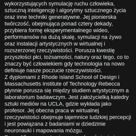
wykorzystujących symulację ruchu człowieka,
sztuczną inteligencję i algorytmy sztucznego życia
oraz inne techniki generatywne. Jej pionierska
twórczość, obejmująca ponad cztery dekady,
przybiera formę eksperymentalnego wideo,
performansów na dużą skalę, symulacji na żywo
oraz instalacji artystycznych w wirtualnej i
rozszerzonej rzeczywistości. Porusza kwestię
przyszłości płci, tożsamości, natury oraz tego, co to
znaczy być człowiekiem gdy technologia na nowo
definiuje nasze poczucie rzeczywistości.
Z dyplomami z Rhode Island School of Design i
Massachusetts Institute of Technology Rebecca
płynnie porusza się między studiem artystycznym a
laboratorium badawczym. Jest założycielką katedry
sztuki mediów na UCLA, gdzie wykłada jako
profesor. Jej obecna praca w wirtualnej
rzeczywistości obejmuje tajemnice ludzkiej percepcji
i jest powiązana z badaniami w dziedzinie
neuronauki i mapowania mózgu.