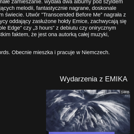
małe zamieszanie. wydała dwa albumy pod szyldem
jących melodii, fantastycznie nagrane, doskonale
ym świecie. Utwór ”Transcended Before Me” nagrała z
tycy oddający zasłużone hołdy Emice, zachwycają się
le Edge” czy „3 hours” z debiutu czy onirycznym
kim faktem, że jest ona autorką całej muzyki,
.
rds. Obecnie mieszka i pracuje w Niemczech.
Wydarzenia z EMIKA
14KB