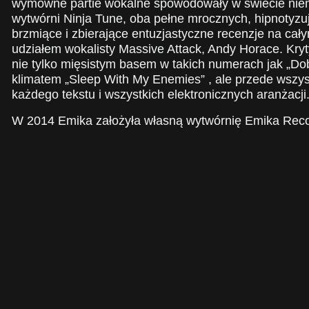
wymowne partie wokalne spowodowały w świecie nie
wytwórni Ninja Tune, oba pełne mrocznych, hipnotyzu
brzmiące i zbierające entuzjastyczne recenzje na cał
udziałem wokalisty Massive Attack, Andy Horace. Kry
nie tylko mięsistym basem w takich numerach jak „Dob
klimatem „Sleep With My Enemies” , ale przede wszyst
każdego tekstu i wszystkich elektronicznych aranżacji
W 2014 Emika założyła własną wytwórnię Emika Reco