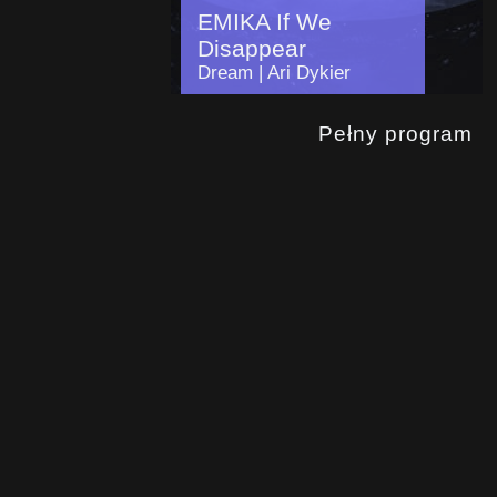
EMIKA If We
Disappear
Dream | Ari Dykier
Pełny program